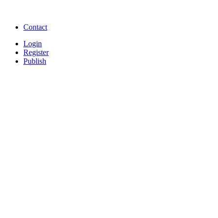
songs online
Free Download Softwares
Contact
Login
Register
Publish